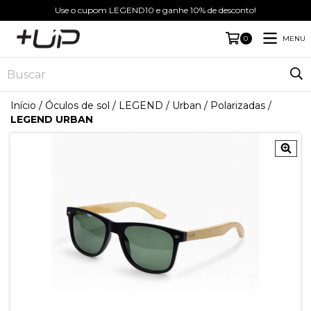
Use o cupom LEGEND10 e ganhe 10% de desconto!
MENU
0
Início
/
Óculos de sol
/
LEGEND
/
Urban
/
Polarizadas
/
LEGEND URBAN