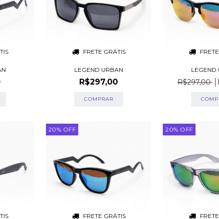
TIS
FRETE GRÁTIS
FRETE
AN
LEGEND URBAN
LEGEND
0
R$297,00
R$297,00
20
%
OFF
20
%
OFF
TIS
FRETE GRÁTIS
FRETE