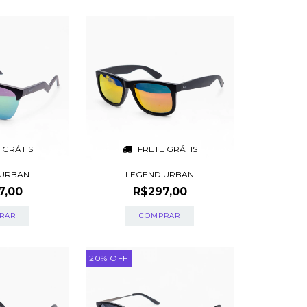
 GRÁTIS
FRETE GRÁTIS
 URBAN
LEGEND URBAN
7,00
R$297,00
20
%
OFF