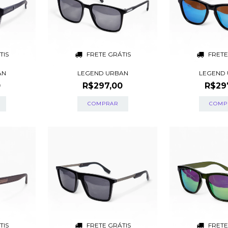
TIS
FRETE GRÁTIS
FRETE
AN
LEGEND URBAN
LEGEND
0
R$297,00
R$29
TIS
FRETE GRÁTIS
FRETE