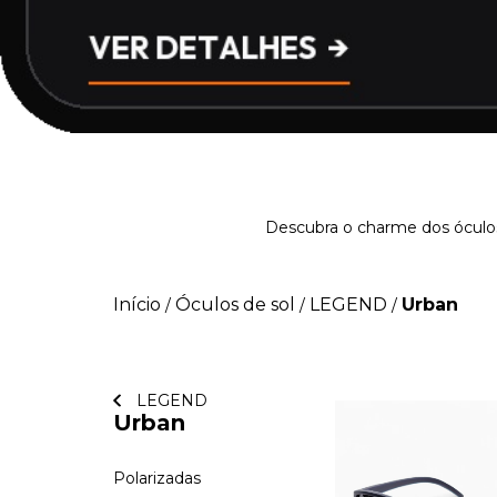
Descubra o charme dos óculos
Início
Óculos de sol
LEGEND
Urban
/
/
/
LEGEND
Urban
Polarizadas