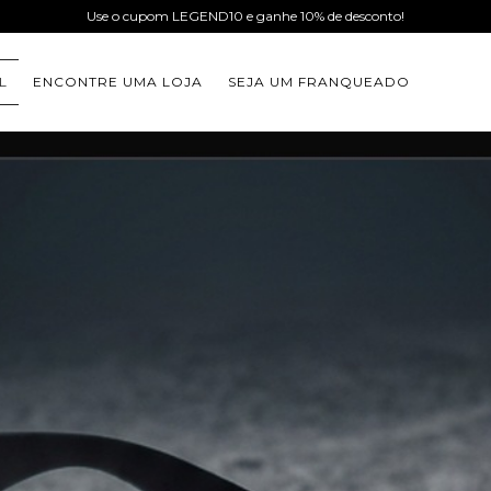
Use o cupom LEGEND10 e ganhe 10% de desconto!
L
ENCONTRE UMA LOJA
SEJA UM FRANQUEADO