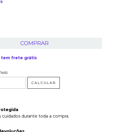
is
tem frete grátis
 CEP:
ALTERAR CEP
nvio
CALCULAR
rotegida
 cuidados durante toda a compra.
devoluções