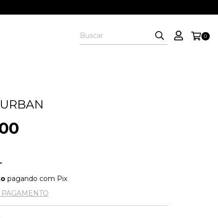
0
 URBAN
,00
to
pagando com Pix
E PAGAMENTO