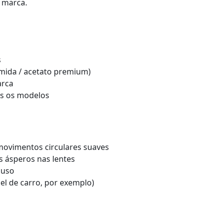
 marca.
s
amida / acetato premium)
arca
s os modelos
movimentos circulares suaves
s ásperos nas lentes
 uso
el de carro, por exemplo)