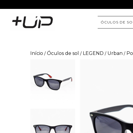
ÓCULOS DE SO
Início
Óculos de sol
LEGEND
Urban
Po
/
/
/
/