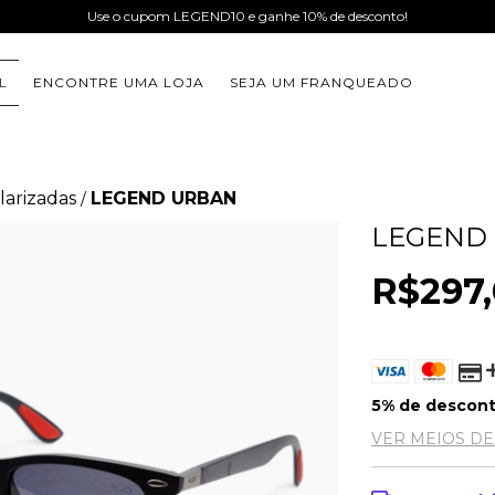
Use o cupom LEGEND10 e ganhe 10% de desconto!
L
ENCONTRE UMA LOJA
SEJA UM FRANQUEADO
larizadas
LEGEND URBAN
/
LEGEND
R$297
5% de descon
VER MEIOS D