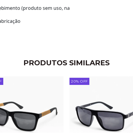
ecebimento (produto sem uso, na
abricação
PRODUTOS SIMILARES
F
20
%
OFF