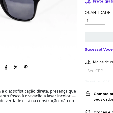
Frete grát
QUANTIDADE
Sucesso! Você 
Entregas para o
Meios de e
Não sei meu CEP
a dia: sofisticação direta, presença que
Compra p
ento fosco à gravação a laser incolor —
Seus dados
de verdade está na construção, não no
Trocas e 