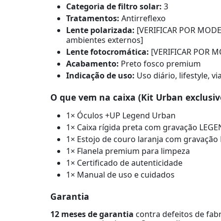
Categoria de filtro solar:
3
Tratamentos:
Antirreflexo
Lente polarizada:
[VERIFICAR POR MODE
ambientes externos]
Lente fotocromática:
[VERIFICAR POR 
Acabamento:
Preto fosco premium
Indicação de uso:
Uso diário, lifestyle, 
O que vem na caixa (Kit Urban exclusiv
1× Óculos +UP Legend Urban
1× Caixa rígida preta com gravação LEGE
1× Estojo de couro laranja com gravação L
1× Flanela premium para limpeza
1× Certificado de autenticidade
1× Manual de uso e cuidados
Garantia
12 meses de garantia
contra defeitos de fab