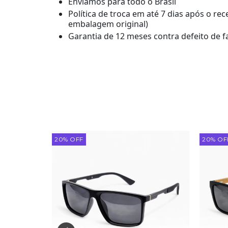
Enviamos para todo o Brasil
Política de troca em até 7 dias após o r
embalagem original)
Garantia de 12 meses contra defeito de f
20
%
OFF
20
%
OF