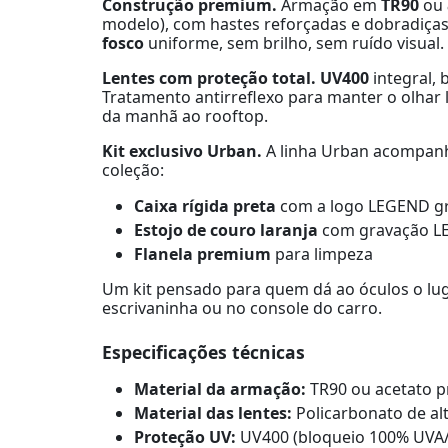
Construção premium.
Armação em
TR90
ou
modelo), com hastes reforçadas e dobradiça
fosco
uniforme, sem brilho, sem ruído visual.
Lentes com proteção total.
UV400
integral,
Tratamento antirreflexo para manter o olhar
da manhã ao rooftop.
Kit exclusivo Urban.
A linha Urban acompan
coleção:
Caixa rígida preta
com a logo LEGEND gr
Estojo de couro laranja
com gravação LEG
Flanela premium
para limpeza
Um kit pensado para quem dá ao óculos o lug
escrivaninha ou no console do carro.
Especificações técnicas
Material da armação:
TR90 ou acetato 
Material das lentes:
Policarbonato de alt
Proteção UV:
UV400 (bloqueio 100% UVA