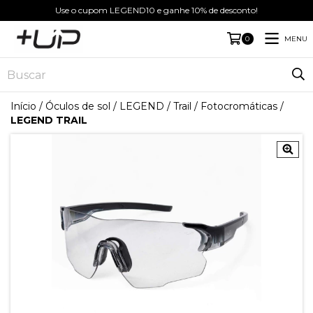
Use o cupom LEGEND10 e ganhe 10% de desconto!
MENU
0
Início
/
Óculos de sol
/
LEGEND
/
Trail
/
Fotocromáticas
/
LEGEND TRAIL