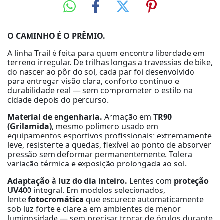
O CAMINHO É O PRÊMIO.
A linha Trail é feita para quem encontra liberdade em
terreno irregular. De trilhas longas a travessias de bike,
do nascer ao pôr do sol, cada par foi desenvolvido
para entregar visão clara, conforto contínuo e
durabilidade real — sem comprometer o estilo na
cidade depois do percurso.
Material de engenharia.
Armação em
TR90
(Grilamida)
, mesmo polímero usado em
equipamentos esportivos profissionais: extremamente
leve, resistente a quedas, flexível ao ponto de absorver
pressão sem deformar permanentemente. Tolera
variação térmica e exposição prolongada ao sol.
Adaptação à luz do dia inteiro.
Lentes com
proteção
UV400
integral. Em modelos selecionados,
lente
fotocromática
que escurece automaticamente
sob luz forte e clareia em ambientes de menor
luminosidade — sem precisar trocar de óculos durante